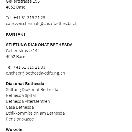
Gellertstrasse 156
4052 Basel
Tel. +41 61 315 21 25
cafe.
zwischenhalt@casa-bethesda.
ch
KONTAKT
STIFTUNG DIAKONAT BETHESDA
Gellertstrasse 144
4052 Basel
Tel. +41 61 315 21 83
c.
schaer@bethesda-stiftung.
ch
Diakonat Bethesda
Stiftung Diakonat Bethesda
Bethesda Spital
Bethesda Alterszentren
Casa Bethesda
Ethikkommission am Bethesda
Pensionskasse
Wurzeln