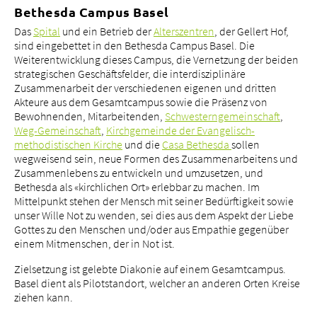
Bethesda Campus Basel
Das
Spital
und ein Betrieb der
Alterszentren
, der Gellert Hof,
sind eingebettet in den Bethesda Campus Basel. Die
Weiterentwicklung dieses Campus, die Vernetzung der beiden
strategischen Geschäftsfelder, die interdisziplinäre
Zusammenarbeit der verschiedenen eigenen und dritten
Akteure aus dem Gesamtcampus sowie die Präsenz von
Bewohnenden, Mitarbeitenden,
Schwesterngemeinschaft
,
Weg-Gemeinschaft
,
Kirchgemeinde der Evangelisch-
methodistischen Kirche
und die
Casa Bethesda
sollen
wegweisend sein, neue Formen des Zusammenarbeitens und
Zusammenlebens zu entwickeln und umzusetzen, und
Bethesda als «kirchlichen Ort» erlebbar zu machen. Im
Mittelpunkt stehen der Mensch mit seiner Bedürftigkeit sowie
unser Wille Not zu wenden, sei dies aus dem Aspekt der Liebe
Gottes zu den Menschen und/oder aus Empathie gegenüber
einem Mitmenschen, der in Not ist.
Zielsetzung ist gelebte Diakonie auf einem Gesamtcampus.
Basel dient als Pilotstandort, welcher an anderen Orten Kreise
ziehen kann.