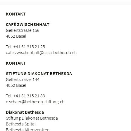
KONTAKT
CAFÉ ZWISCHENHALT
Gellertstrasse 156
4052 Basel
Tel. +41 61 315 21 25
cafe.
zwischenhalt@casa-bethesda.
ch
KONTAKT
STIFTUNG DIAKONAT BETHESDA
Gellertstrasse 144
4052 Basel
Tel. +41 61 315 21 83
c.
schaer@bethesda-stiftung.
ch
Diakonat Bethesda
Stiftung Diakonat Bethesda
Bethesda Spital
Bethesda Alterszentren