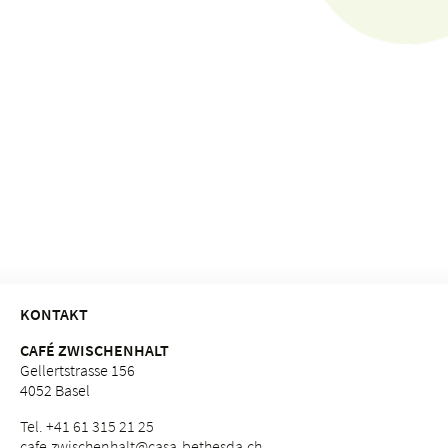
KONTAKT
CAFÉ ZWISCHENHALT
Gellertstrasse 156
4052 Basel
Tel. +41 61 315 21 25
cafe.
zwischenhalt@casa-bethesda.
ch