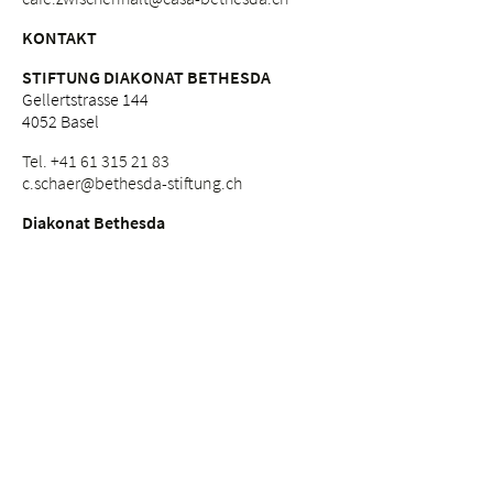
KONTAKT
STIFTUNG DIAKONAT BETHESDA
Gellertstrasse 144
4052 Basel
Tel. +41 61 315 21 83
c.
schaer@bethesda-stiftung.
ch
Diakonat Bethesda
Stiftung Diakonat Bethesda
Bethesda Spital
Bethesda Alterszentren
Casa Bethesda
Ethikkommission am Bethesda
Pensionskasse
Wurzeln
Geschichte und Zukunft
Schwesterngemeinschaft Bethesda
Evangelisch-methodistische Kirche Bethesda Basel
Bethesda Weg-Gemeinschaft