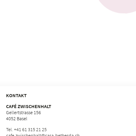
KONTAKT
CAFÉ ZWISCHENHALT
Gellertstrasse 156
4052 Basel
Tel. +41 61 315 21 25
cafe.
zwischenhalt@casa-bethesda.
ch