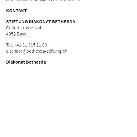
KONTAKT
STIFTUNG DIAKONAT BETHESDA
Gellertstrasse 144
4052 Basel
Tel. +41 61 315 21 83
c.
schaer@bethesda-stiftung.
ch
Diakonat Bethesda
Stiftung Diakonat Bethesda
Bethesda Spital
Bethesda Alterszentren
Casa Bethesda
Ethikkommission am Bethesda
Pensionskasse
Wurzeln
Geschichte und Zukunft
Schwesterngemeinschaft Bethesda
Evangelisch-methodistische Kirche Bethesda Basel
Bethesda Weg-Gemeinschaft