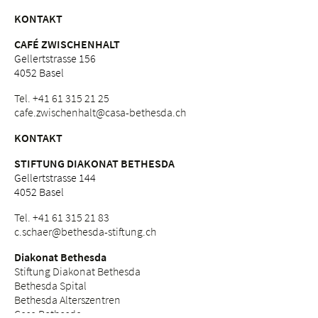
KONTAKT
CAFÉ ZWISCHENHALT
Gellertstrasse 156
4052 Basel
Tel. +41 61 315 21 25
cafe.
zwischenhalt@casa-bethesda.
ch
KONTAKT
STIFTUNG DIAKONAT BETHESDA
Gellertstrasse 144
4052 Basel
Tel. +41 61 315 21 83
c.
schaer@bethesda-stiftung.
ch
Diakonat Bethesda
Stiftung Diakonat Bethesda
Bethesda Spital
Bethesda Alterszentren
Casa Bethesda