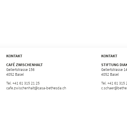
KONTAKT
KONTAKT
CAFÉ ZWISCHENHALT
STIFTUNG DIA
Gellertstrasse 156
Gellertstrasse 1
4052 Basel
4052 Basel
Tel. +41 61 315 21 25
Tel. +41 61 315 
cafe.
zwischenhalt@casa-bethesda.
ch
c.
schaer@bethes