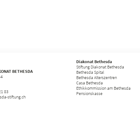
Diakonat Bethesda
Stiftung Diakonat Bethesda
KONAT BETHESDA
Bethesda Spital
44
Bethesda Alterszentren
Casa Bethesda
Ethikkommission am Bethesda
21 83
Pensionskasse
da-stiftung.
ch